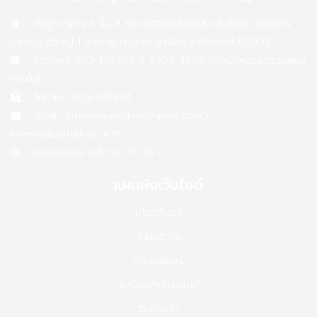
ที่อยู่: อาคาร 4 ชั้น 3 สถาบันวิจัยและพัฒนาพื้นที่สูง (องค์การ
มหาชน) 65 หมู่ 1 ถ.สุเทพ ต.สุเทพ อ.เมือง จ.เชียงใหม่ 50200
โทรศัพท์: 053-328496-8 4307, 4308 (หัวหน้าหน่วยตรวจสอบ
ภายใน)
โทรสาร: 053-328494
อีเมล :
internalaudit.hrdi@gmail.com
/
internalaudit@hrdi.or.th
เวลาราชการ: 08:30 - 16:30 น.
แผนผังเว็บไซต์
เกี่ยวกับเรา
งานบริการ
งานเผยแพร่
ระเบียบ/หลักเกณฑ์
ติดต่อเรา