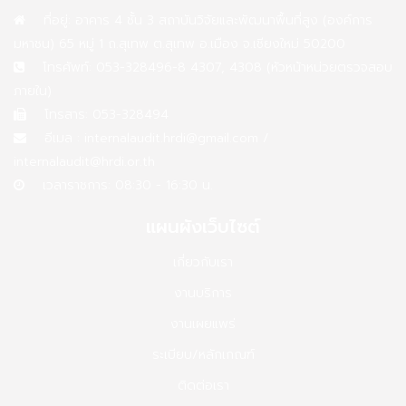
ที่อยู่: อาคาร 4 ชั้น 3 สถาบันวิจัยและพัฒนาพื้นที่สูง (องค์การ
มหาชน) 65 หมู่ 1 ถ.สุเทพ ต.สุเทพ อ.เมือง จ.เชียงใหม่ 50200
โทรศัพท์: 053-328496-8 4307, 4308 (หัวหน้าหน่วยตรวจสอบ
ภายใน)
โทรสาร: 053-328494
อีเมล :
internalaudit.hrdi@gmail.com
/
internalaudit@hrdi.or.th
เวลาราชการ: 08:30 - 16:30 น.
แผนผังเว็บไซต์
เกี่ยวกับเรา
งานบริการ
งานเผยแพร่
ระเบียบ/หลักเกณฑ์
ติดต่อเรา